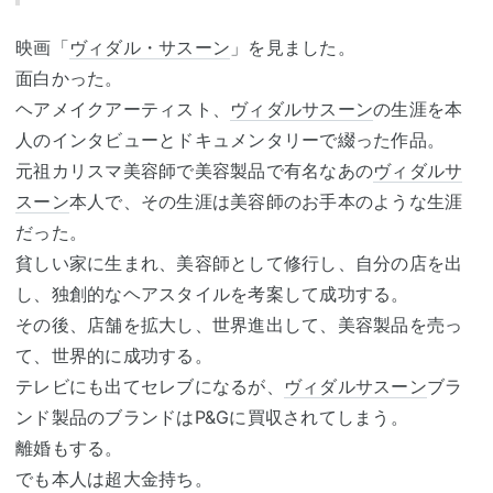
映画「
ヴィダル・サスーン
」を見ました。
面白かった。
ヘアメイクアーティスト、
ヴィダルサスーン
の生涯を本
人のインタビューとドキュメンタリーで綴った作品。
元祖カリスマ美容師で美容製品で有名なあの
ヴィダルサ
スーン
本人で、その生涯は美容師のお手本のような生涯
だった。
貧しい家に生まれ、美容師として修行し、自分の店を出
し、独創的なヘアスタイルを考案して成功する。
その後、店舗を拡大し、世界進出して、美容製品を売っ
て、世界的に成功する。
テレビにも出てセレブになるが、
ヴィダルサスーン
ブラ
ンド製品のブランドはP&Gに買収されてしまう。
離婚もする。
でも本人は超大金持ち。